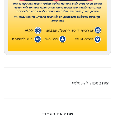
הארנב ממושי ל
3-7
גילאיי
שתף את העמוד