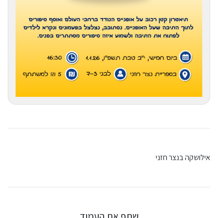
אילושקה בנצר חזני
שתף את העמוד