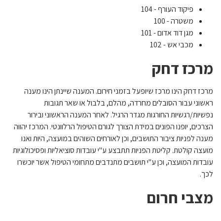
פיקוד העורף - 104
משטרה - 100
מגן דוד אדום - 101
מכבי אש - 102
מרכז דחק
מרכז דחק הינו מרכז שיופעל בזמני חירום. המענה שיינתן הינו מענה
ראשוני עבור הסובלים מחרדה, מהלם, בלבול או שאר תגובות
נפשיות/רגשיות החורגות מגדר הרגיל. לאחר המענה הראשוני ובירור
הצרכים, יופנו הפונים במידת הצורך לגורם הטיפול הרלוונטי. המרכז יהווה
מענה לפניות ציבור התושבים, וכן לאורחים השוהים במועצה, היות ואנו
מועצה קולטת. קליטת הפניות תתבצע ע"י עובדות סוציאליות ופסיכולוגיות
עובדות המועצה, וכן ע"י תושבים מתנדבים מתחומי הטיפול אשר יוכשרו
לכך.
מצבי חרום